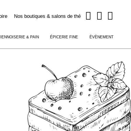
Mon 
Mon
oire
Nos boutiques & salons de thé
Recherch
IENNOISERIE & PAIN
ÉPICERIE FINE
ÉVÈNEMENT