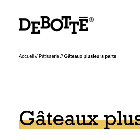
Aller
Aller au
au
contenu
menu
Accueil
//
Pâtisserie
//
Gâteaux plusieurs parts
Gâteaux plus