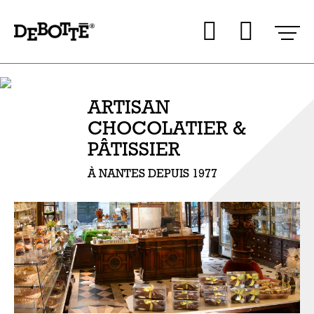
Aller
Aller au
Mon co
Mon 
au
contenu
menu
ARTISAN
CHOCOLATIER &
PÂTISSIER
À NANTES DEPUIS 1977