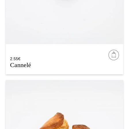
2.55
€
Cannelé