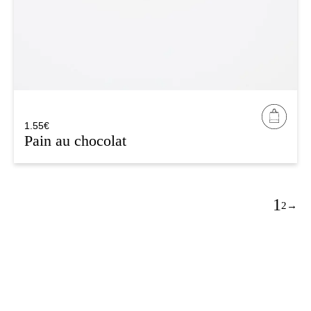
1.55
€
Pain au chocolat
1
2
→