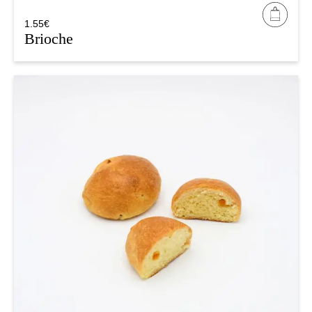
1.55
€
Brioche