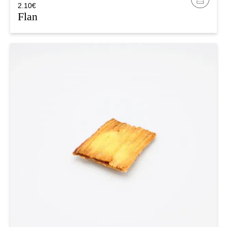
2.10
€
Flan