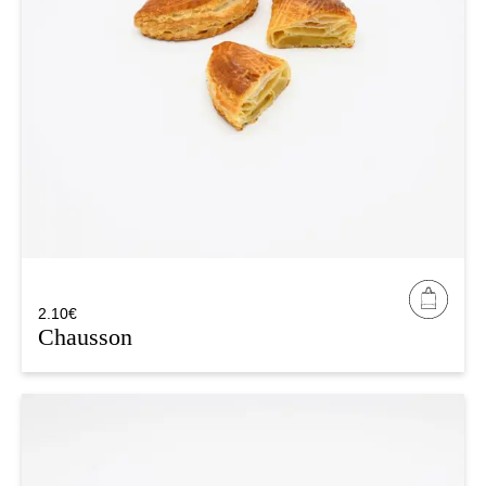
2.10
€
Chausson