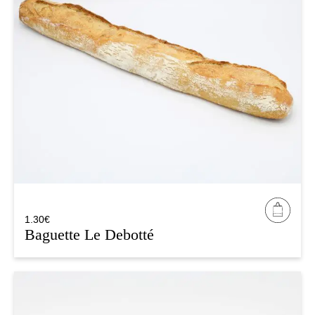
1.30
€
Baguette Le Debotté