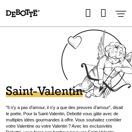
Aller
Aller au
Mon co
Mon 
au
contenu
menu
Saint-Valentin
“Il n’y a pas d’amour, il n’y a que des preuves d’amour”, disait
le poète. Pour la Saint-Valentin, Debotté vous gâte avec de
multiples idées gourmandes à offrir. Vous souhaitez combler
votre Valentine ou votre Valentin ? Avec les exclusivités