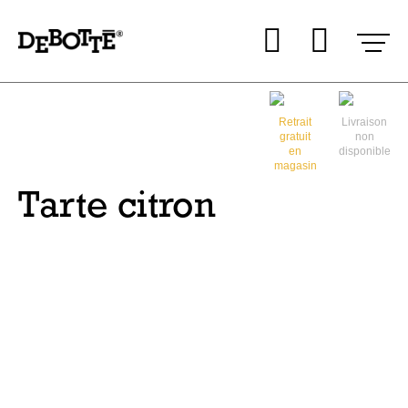
Aller
Aller au
Mon co
Mon 
au
contenu
menu
Retrait
Livraison
gratuit
non
en
disponible
magasin
Tarte citron