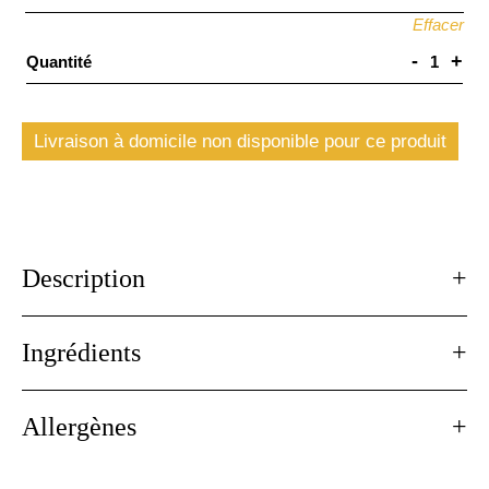
Effacer
-
+
Quantité
quantité
de
Tarte
citron
Livraison à domicile non disponible pour ce produit
Description
Ingrédients
Allergènes