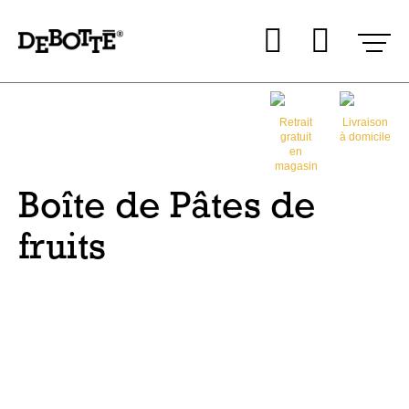
Aller
Aller au
Mon co
Mon 
au
contenu
menu
Retrait
Livraison
gratuit
à domicile
en
magasin
Boîte de Pâtes de
fruits